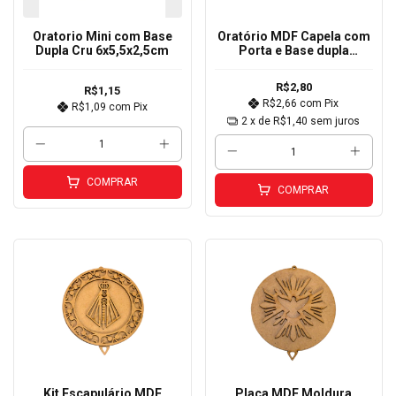
Oratorio Mini com Base
Oratório MDF Capela com
Dupla Cru 6x5,5x2,5cm
Porta e Base dupla
12x16x6cm
R$2,80
R$1,15
R$2,66
com
Pix
R$1,09
com
Pix
2
x de
R$1,40
sem juros
COMPRAR
COMPRAR
Kit Escapulário MDF
Placa MDF Moldura