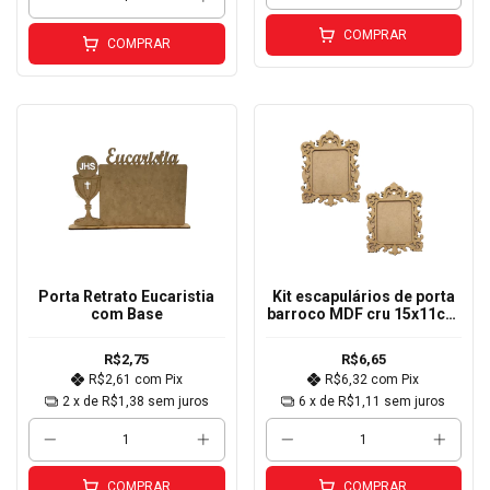
COMPRAR
COMPRAR
Porta Retrato Eucaristia
Kit escapulários de porta
com Base
barroco MDF cru 15x11cm
2
R$2,75
R$6,65
R$2,61
com
Pix
R$6,32
com
Pix
2
x de
R$1,38
sem juros
6
x de
R$1,11
sem juros
COMPRAR
COMPRAR