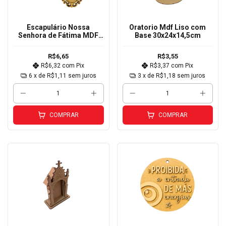
Escapulário Nossa
Oratorio Mdf Liso com
Senhora de Fátima MDF
Base 30x24x14,5cm
Cru 12x8cm
R$6,65
R$3,55
R$6,32
com
Pix
R$3,37
com
Pix
6
x de
R$1,11
sem juros
3
x de
R$1,18
sem juros
COMPRAR
COMPRAR