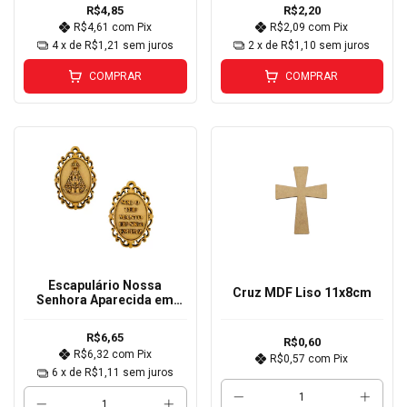
R$4,85
R$2,20
R$4,61
com
Pix
R$2,09
com
Pix
4
x de
R$1,21
sem juros
2
x de
R$1,10
sem juros
COMPRAR
COMPRAR
Escapulário Nossa
Cruz MDF Liso 11x8cm
Senhora Aparecida em
MDF Cru 12x8cm
R$6,65
R$0,60
R$6,32
com
Pix
R$0,57
com
Pix
6
x de
R$1,11
sem juros