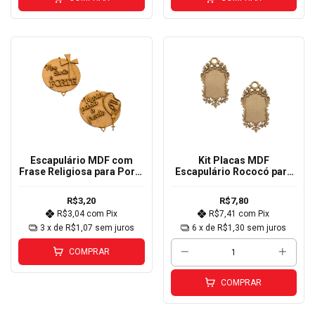
Escapulário MDF com
Kit Placas MDF
Frase Religiosa para Porta
Escapulário Rococó para
10cm
Porta 15x8,5cm 2
R$3,20
R$7,80
R$3,04
com
Pix
R$7,41
com
Pix
3
x de
R$1,07
sem juros
6
x de
R$1,30
sem juros
COMPRAR
COMPRAR