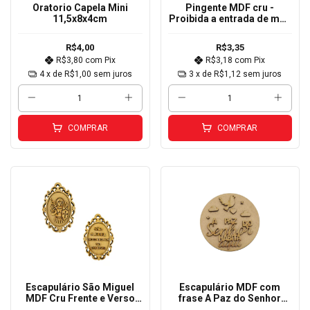
Oratorio Capela Mini
Pingente MDF cru -
11,5x8x4cm
Proibida a entrada de más
energias 12cm
R$4,00
R$3,35
R$3,80
com
Pix
R$3,18
com
Pix
4
x de
R$1,00
sem juros
3
x de
R$1,12
sem juros
COMPRAR
COMPRAR
Escapulário São Miguel
Escapulário MDF com
MDF Cru Frente e Verso
frase A Paz do Senhor
12x8cm
habita aqui 10cm