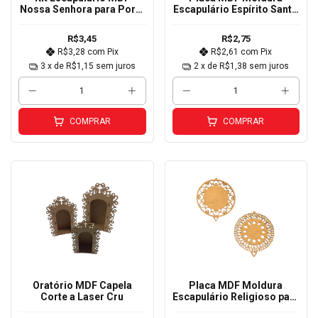
Nossa Senhora para Porta
Escapulário Espírito Santo
10cm
para porta 10cm
R$3,45
R$2,75
R$3,28
com
Pix
R$2,61
com
Pix
3
x de
R$1,15
sem juros
2
x de
R$1,38
sem juros
COMPRAR
COMPRAR
Oratório MDF Capela
Placa MDF Moldura
Corte a Laser Cru
Escapulário Religioso para
Porta 10cm