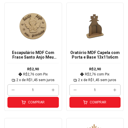
Escapulário MDF Com
Oratório MDF Capela com
Frase Santo Anjo Meu
Porta e Base 13x11x6cm
Guardador 10cm
R$2,90
R$2,90
R$2,76
com
Pix
R$2,76
com
Pix
2
x de
R$1,45
sem juros
2
x de
R$1,45
sem juros
COMPRAR
COMPRAR