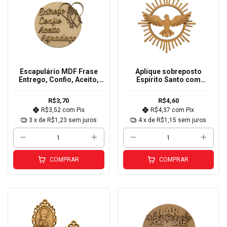
Escapulário MDF Frase
Aplique sobreposto
Entrego, Confio, Aceito,
Espírito Santo com
Agradeço 10cm
resplendor redondo MDF
cru 12cm
R$3,70
R$4,60
R$3,52
com
Pix
R$4,37
com
Pix
3
x de
R$1,23
sem juros
4
x de
R$1,15
sem juros
COMPRAR
COMPRAR