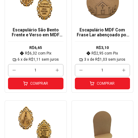
Escapulário São Bento
Escapulário MDF Com
Frente e Verso em MDF
Frase Lar abençoado por
Cru 12x8cm
Deus 10cm
R$6,65
R$3,10
R$6,32
com
Pix
R$2,95
com
Pix
6
x de
R$1,11
sem juros
3
x de
R$1,03
sem juros
COMPRAR
COMPRAR