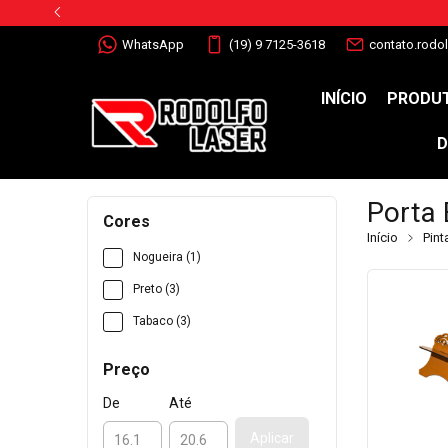
WhatsApp
(19) 9 7125-3618
contato.rodo
INÍCIO
PRODUT
D
Porta 
Cores
Início
Pint
Nogueira (1)
Preto (3)
Tabaco (3)
Preço
De
Até
Aplicar