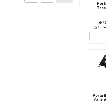
Port
Taba
Bento 
R
6
x d
Porta 
Cruz V
3