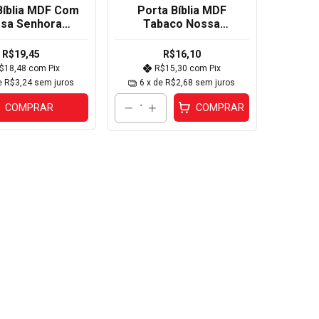
Bíblia MDF Com
Porta Bíblia MDF
sa Senhora
Tabaco Nossa
ada e Base
Senhora D Nº2
x34x6,5cm
2x0x7cm 3
R$19,45
R$16,10
$18,48
com
Pix
R$15,30
com
Pix
e
R$3,24
sem juros
6
x de
R$2,68
sem juros
COMPRAR
COMPRAR