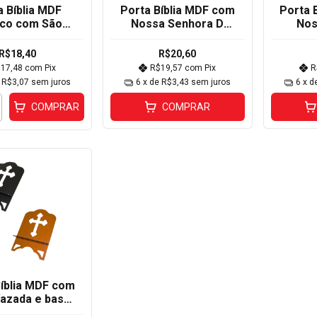
a Bíblia MDF
Porta Bíblia MDF com
Porta 
co com São
Nossa Senhora D
Nos
D 2x0x7,5cm 3
Decorativa 6x2x7cm 3
Vaz
33
R$18,40
R$20,60
$17,48
com
Pix
R$19,57
com
Pix
R
e
R$3,07
sem juros
6
x de
R$3,43
sem juros
6
x d
COMPRAR
COMPRAR
Bíblia MDF com
azada e base
6x25x5cm