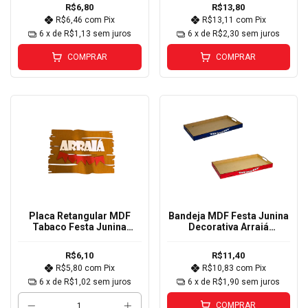
R$6,80
R$13,80
R$6,46
com
Pix
R$13,11
com
Pix
6
x de
R$1,13
sem juros
6
x de
R$2,30
sem juros
COMPRAR
COMPRAR
Placa Retangular MDF
Bandeja MDF Festa Junina
Tabaco Festa Junina
Decorativa Arraiá
Arraiá 30x20cm
36x21x3,5cm
R$6,10
R$11,40
R$5,80
com
Pix
R$10,83
com
Pix
6
x de
R$1,02
sem juros
6
x de
R$1,90
sem juros
COMPRAR