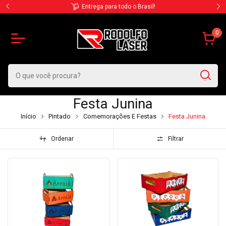
Contate-nos via WhatsApp
0
Festa Junina
Início
Pintado
Comemorações E Festas
Festa Junina
Ordenar
Filtrar