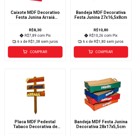
Caixote MDF Decorativo
Bandeja MDF Decorativa
Festa Junina Arraiá
Festa Junina 27x16,5x8cm
20x12x10cm
R$8,30
R$10,80
R$7,89
com
Pix
R$10,26
com
Pix
6
x de
R$1,38
sem juros
6
x de
R$1,80
sem juros
COMPRAR
COMPRAR
Placa MDF Pedestal
Bandeja MDF Festa Junina
Tabaco Decorativa de
Decorativa 28x17x5,5cm
Festa Junina Arraiá