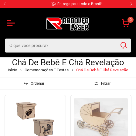
Entrega para todo o Brasil!
0
Chá De Bebê E Chá Revelação
Início
Comemorações E Festas
Chá De Bebê E Chá Revelação
Ordenar
Filtrar