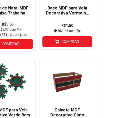
e de Natal MDF
Base MDF para Vela
aixe Trabalhada
Decorativa Vermelho
15x12cm
9cm
R$5,65
R$1,50
R$5,37
com
Pix
R$1,43
com
Pix
e
R$1,13
sem juros
COMPRAR
COMPRAR
MDF para Vela
Caixote MDF
tiva Verde 9cm
Decorativo Cinto