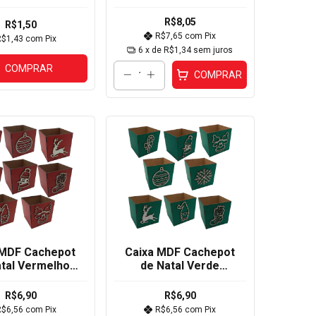
Papai Noel Vermelho
21x10,5x10,5cm
R$8,05
R$1,50
R$7,65
com
Pix
R$1,43
com
Pix
6
x de
R$1,34
sem juros
COMPRAR
COMPRAR
 MDF Cachepot
Caixa MDF Cachepot
atal Vermelho
de Natal Verde
,5x10,5cm
10,5x10,5cm
R$6,90
R$6,90
R$6,56
com
Pix
R$6,56
com
Pix