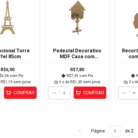
cional Torre
Pedestal Decorativo
Recort
ffel 85cm
MDF Casa com
com
Bicicleta
40x19,5x14cm
R$6,90
R$7,80
$6,56
com
Pix
R$7,41
com
Pix
e
R$1,15
sem juros
6
x de
R$1,30
sem juros
3
x d
COMPRAR
COMPRAR
Página
de 2