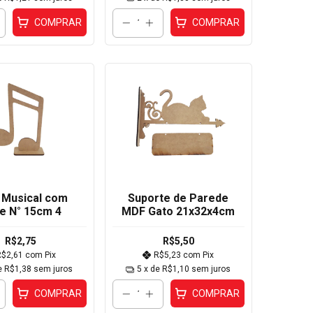
COMPRAR
COMPRAR
 Musical com
Suporte de Parede
e N° 15cm 4
MDF Gato 21x32x4cm
R$2,75
R$5,50
R$2,61
com
Pix
R$5,23
com
Pix
e
R$1,38
sem juros
5
x de
R$1,10
sem juros
COMPRAR
COMPRAR