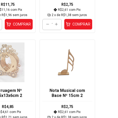
R$11,75
R$2,75
$11,16
com
Pix
R$2,61
com
Pix
e
R$1,96
sem juros
2
x de
R$1,38
sem juros
COMPRAR
COMPRAR
rruagem Nº
Nota Musical com
5x13x6cm 2
Base Nº 15cm 2
R$4,85
R$2,75
R$4,61
com
Pix
R$2,61
com
Pix
e
R$1,21
sem juros
2
x de
R$1,38
sem juros