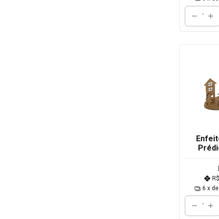
Enfei
Préd
Base 
R
6
x d