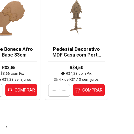
e Boneca Afro
Pedestal Decorativo
 Base 33cm
MDF Casa com Porta
35x16,5x16,5cm
R$3,85
R$4,50
R$3,66
com
Pix
R$4,28
com
Pix
e
R$1,28
sem juros
4
x de
R$1,13
sem juros
COMPRAR
COMPRAR