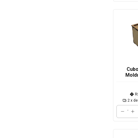
Cubo
Mold
R
2
x d