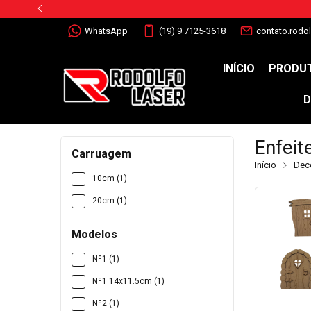
WhatsApp
(19) 9 7125-3618
contato.rodo
INÍCIO
PRODUT
D
Enfeit
Carruagem
Início
Deco
10cm (1)
20cm (1)
Modelos
Nº1 (1)
Nº1 14x11.5cm (1)
Nº2 (1)