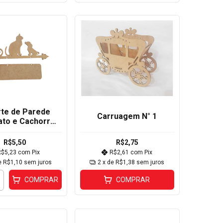
te de Parede
Carruagem N° 1
to e Cachorro
1x32x4cm
R$5,50
R$2,75
R$5,23
com
Pix
R$2,61
com
Pix
e
R$1,10
sem juros
2
x de
R$1,38
sem juros
COMPRAR
COMPRAR