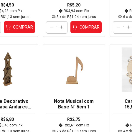
18x18x8,5cm 3
R$4,50
R$5,20
$4,28
com
Pix
R$4,94
com
Pix
R
e
R$1,13
sem juros
5
x de
R$1,04
sem juros
6
x d
COMPRAR
COMPRAR
te Decorativo
Nota Musical com
Ca
asa Andares
Base N° 5cm 1
15,
se 27,5x9,5cm
3
R$6,80
R$2,75
$6,46
com
Pix
R$2,61
com
Pix
e
R$1,13
sem juros
2
x de
R$1,38
sem juros
4
x d