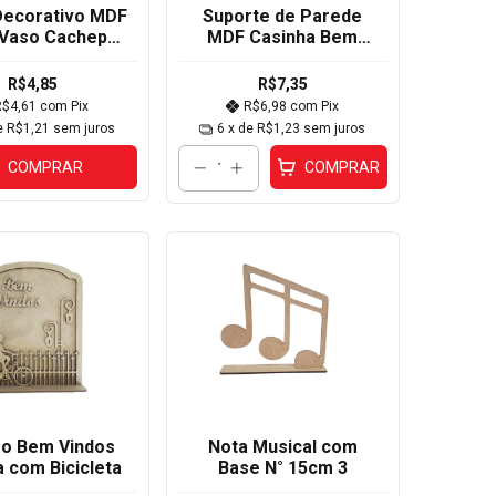
Decorativo MDF
Suporte de Parede
Vaso Cachepot
MDF Casinha Bem
3
Vindos 25x20x4cm
R$4,85
R$7,35
R$4,61
com
Pix
R$6,98
com
Pix
e
R$1,21
sem juros
6
x de
R$1,23
sem juros
COMPRAR
COMPRAR
o Bem Vindos
Nota Musical com
 com Bicicleta
Base N° 15cm 3