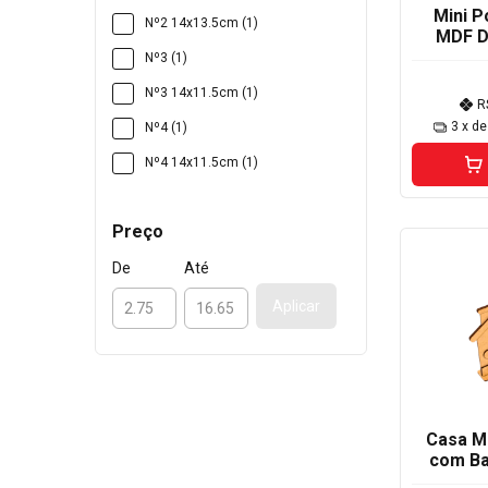
Mini P
Nº2 14x13.5cm (1)
MDF D
Nº3 (1)
Nº3 14x11.5cm (1)
R
3
x d
Nº4 (1)
Nº4 14x11.5cm (1)
Preço
De
Até
Aplicar
Casa M
com Ba
15,