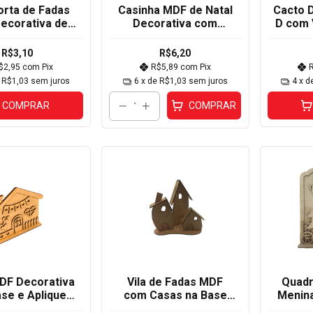
orta de Fadas
Casinha MDF de Natal
Cacto 
ecorativa de
Decorativa com
D com 
Parede
Chaminé 11x11x11cm
R$3,10
R$6,20
$2,95
com
Pix
R$5,89
com
Pix
e
R$1,03
sem juros
6
x de
R$1,03
sem juros
4
x d
COMPRAR
COMPRAR
DF Decorativa
Vila de Fadas MDF
Quadr
se e Apliques
com Casas na Base
Menina
5x13,5x3cm
Decorativa