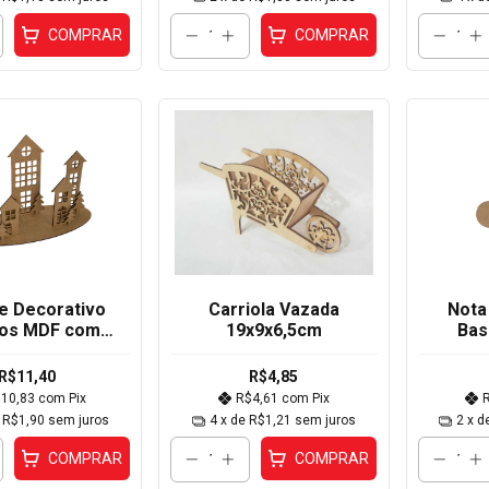
COMPRAR
COMPRAR
te Decorativo
Carriola Vazada
Nota
ios MDF com
19x9x6,5cm
Bas
21x31x13,5cm
R$11,40
R$4,85
$10,83
com
Pix
R$4,61
com
Pix
e
R$1,90
sem juros
4
x de
R$1,21
sem juros
2
x d
COMPRAR
COMPRAR