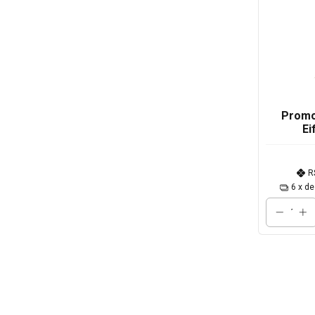
Promo
Ei
R
6
x d