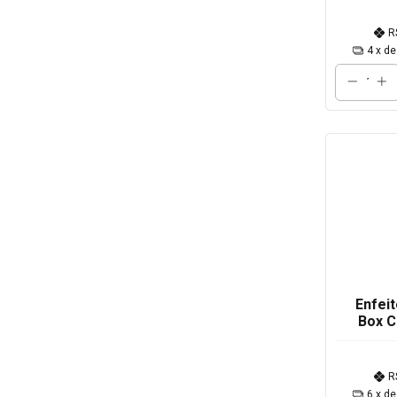
R
4
x d
Enfei
Box C
com Ba
R
6
x d