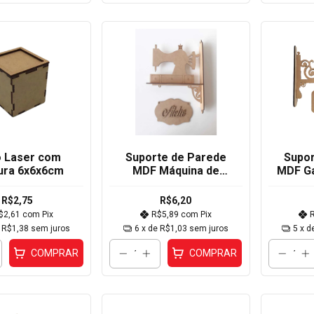
 Laser com
Suporte de Parede
Supor
ura 6x6x6cm
MDF Máquina de
MDF Ga
Costura Ateliê
2
28x20x4cm
R$2,75
R$6,20
$2,61
com
Pix
R$5,89
com
Pix
e
R$1,38
sem juros
6
x de
R$1,03
sem juros
5
x d
COMPRAR
COMPRAR